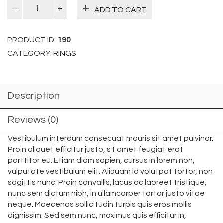
Fox
ADD TO CART
Ring
quantity
PRODUCT ID:
190
CATEGORY:
RINGS
Description
Reviews (0)
Vestibulum interdum consequat mauris sit amet pulvinar.
Proin aliquet efficitur justo, sit amet feugiat erat
porttitor eu. Etiam diam sapien, cursus in lorem non,
vulputate vestibulum elit. Aliquam id volutpat tortor, non
sagittis nunc. Proin convallis, lacus ac laoreet tristique,
nunc sem dictum nibh, in ullamcorper tortor justo vitae
neque. Maecenas sollicitudin turpis quis eros mollis
dignissim. Sed sem nunc, maximus quis efficitur in,